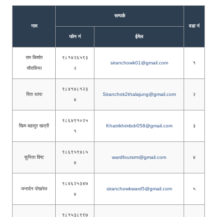
सम्पर्क
नाम
वडा नं
फोन नं
ईमेल
राम किशोर
९८१४२६५९३
siranchowk01@gmail.com
१
चौरासिया
२
९८४१४८१२३
रिता थापा
Siranchok2thalajung@gmail.com
२
४
९८६४९१०२५
खिम बहादुर खत्री
Khatrikhimbdr058@gmail.com
३
१
९८६९५९४८५
सुनिता विष्ट
wardfoursrm@gmail.com
४
४
९८४६२५३४७
जनार्दन पोखरेल
siranchowkward5@gmail.com
५
४
९८१५३८९९७