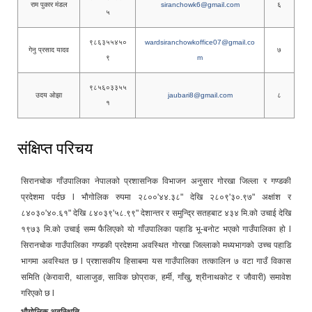
राम पुकार मंडल
siranchowk6@gmail.com
६
५
९८६३५५४५०
wardsiranchowkoffice07@gmail.co
गेनु प्रसाद यादव
७
९
m
९८५६०३३५५
उदय ओझा
jaubari8@gmail.com
८
१
संक्षिप्त परिचय
सिरानचोक गाँउपालिका नेपालको प्रशासनिक विभाजन अनुसार गोरखा जिल्ला र गण्डकी
प्रदेशमा पर्दछ l भौगोलिक रुपमा २८००'४४.३८" देखि २८०९'३०.९७" अक्षांश र
८४०३०'४०.६१" देखि ८४०३९'५८.९९" देशान्तर र समुन्द्रि सतहबाट ४३४ मि.को उचाई देखि
१९७३ मि.को उचाई सम्म फैलिएको यो गाँउपालिका पहाडि भू-बनोट भएको गाउँपालिका हो l
सिरानचोक गाउँपालिका गण्डकी प्रदेशमा अवस्थित गोरखा जिल्लाको मध्यभागको उच्च पहाडि
भागमा अवस्थित छ l प्रशासकीय हिसाबमा यस गाउँपालिका तत्कालिन ७ वटा गाउँ विकास
समिति (केरावारी, थालाजुङ, साविक छोप्राक, हर्मी, गाँखु, श्रीनाथकोट र जौवारी) समावेश
गरिएको छ l
भौगोलिक अवस्थिति