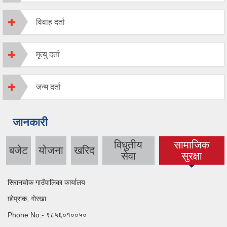
विवाह दर्ता
मृत्यु दर्ता
जन्म दर्ता
जानकारी
विधुतीय
सामाजिक
बजेट
योजना
खरिद
(active tab)
सेवा
सुरक्षा
सिरानचोक गाउँपालिका कार्यालय
छाेप्राक, गाेरखा
Phone No:- ९८५६०१००५०