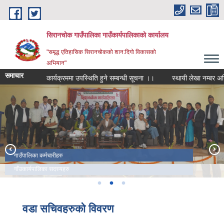
Skip to main content
सिरानचोक गाउँपालिका गाउँकार्यपालिकाको कार्यालय
"समृद्ध एतिहासिक सिरानचोकको शान:दिगो विकासको
अभियान"
समाचार
कार्यक्रममा उपस्थिति हुने सम्बन्धी सूचना ।।
स्थायी लेखा नम्बर अनिवार्य ग
श्रीनाथ मण्डली
गाउँपालिका कर्मचारीहरु
गाँउकार्यपालिका सदस्यहरु
वडा सचिवहरुको विवरण