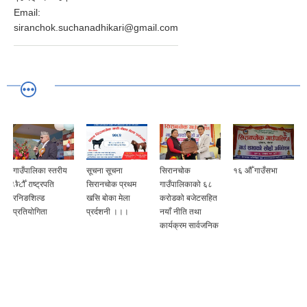
Email:
siranchok.suchanadhikari@gmail.com
गाउँपालिका स्तरीय
सूचना सूचना
सिरानचोक
१६ औँ गाउँसभा
छैटौँ राष्ट्रपति
सिरानचोक प्रथम
गाउँपालिकाको ६८
रनिङशिल्ड
खसि बोका मेला
करोडको बजेटसहित
प्रतियोगिता
प्रर्दशनी ।।।
नयाँ नीति तथा
कार्यक्रम सार्वजनिक