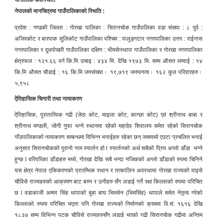
नेपालको मानचित्रमा गाउँपालिकाको स्थिति :
प्रदेश : गण्डकी जिल्ला : गोरखा पालिका : सिरानचोक गाउँपालिका वडा संख्या : ८ पुर्व :
अजिरकोट र बारपाक सुलिकोट गाउँपालिका पश्चिम : पालुङ्गटार नगरपालिका उत्तर : राईनास
नगरपालिका र दुधपोखरी गाउँपालिका दक्षिण : भीमसेनथापा गाउँपालिका र गोरखा नगरपालिका
क्षेत्रफल : १२१.६६ वर्ग कि.मि उचाइ : ४३४ मि. देखि १९७३ मि. सम्म औसत लम्वाई : १४
कि.मि औसत चौडाई : १६ कि.मि जनसंख्या ः १९,७१९ जनघनत्व ः १६२ कुल परिवारहरु ः
५,९५८
ऐतिहासिक चिनारी तथा नामाकरण
ऐतिहासिक, पुरातात्विक गढी (जेठा कोट, माइला कोट, कान्छा कोट) एवं श्रीनाथ बाबा र
श्रीनाथ मण्डली, जोगी गुफा भन्ने स्थानमा रहेको महादेव शिवालय समेत रहेको सिरानचोक
गाँउपालिकाको नामाकरण सम्बन्धमा विभिन्न भनाईहरु रहेका छन् जसमध्ये एउटा प्रचलित भनाई
अनुसार सिरानचोकको पुरानो नाम स्यार्तन हो l स्यार्तनको अर्थ सबैको प्रिय अग्लो डाँडा भन्ने
हुन्छ l वरिपरिका डाँडाहरु मध्ये, गोरखा देखि सबै भन्दा नजिकको अग्लो डाँडाको रुपमा चिनिने
यस क्षेत्र नेपाल एकिकरणको प्रारम्भिक स्थान र तत्कालिन अवस्थामा गोरखा राज्यको वाइसे
चौविसे राज्यहरुको आक्रमण बाट बच्न र उनीहरु सँग लडाई गर्ने रक्षा किल्लाको रुपमा परिचित
छ l वडाकाजी अम्मर सिंह थापाको बुबा बाघ भिमसेन (भिमसिंह) थापाले समेत नेतृत्व गरेको
किल्लाको रुपमा परिचित भएता पनि गोरखा राज्यको निर्माणको क्रममा वि.सं. १६१६ देखि
१८३७ सम्म विभिन्न पटक चौविसे राज्यहरुसँग लडाई भएको गढी सिरानचोक गढीमा अन्तिम