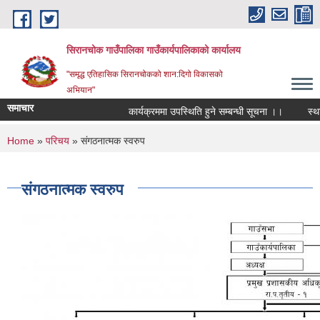
Skip to main content
सिरानचोक गाउँपालिका गाउँकार्यपालिकाको कार्यालय
"समृद्ध एतिहासिक सिरानचोकको शान:दिगो विकासको
अभियान"
समाचार
कार्यक्रममा उपस्थिति हुने सम्बन्धी सूचना ।।
स्थायी 
You are here
Home
»
परिचय
» संगठनात्मक स्वरुप
संगठनात्मक स्वरुप