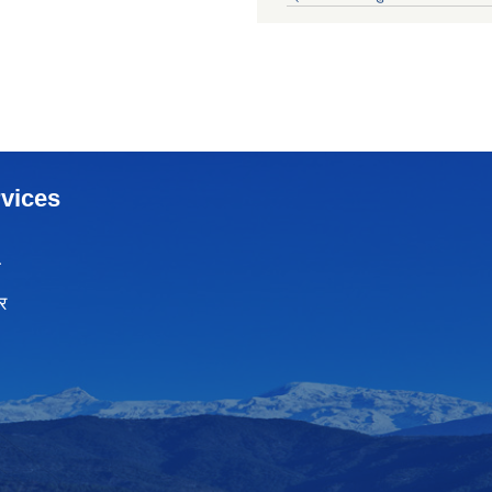
vices
ा
र