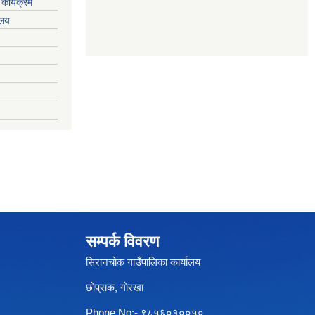
कार्यक्रम
यलय
सम्पर्क विवरण
सिरानचोक गाउँपालिका कार्यालय
छाेप्राक, गाेरखा
Phone No:- ९८५६०१००५०