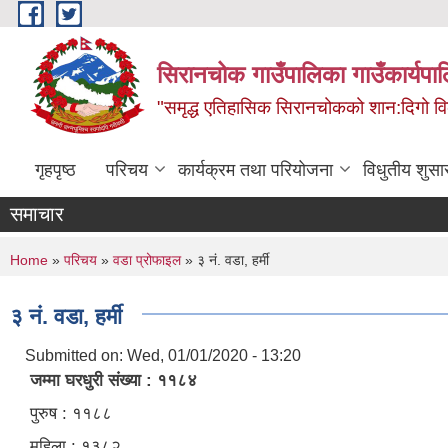
Skip to main content
सिरानचोक गाउँपालिका गाउँकार्यपा
"समृद्ध एतिहासिक सिरानचोकको शान:दिगो 
गृहपृष्ठ
परिचय
कार्यक्रम तथा परियोजना
विधुतीय शुसा
समाचार
You are here
Home
»
परिचय
»
वडा प्रोफाइल
» ३ नं. वडा, हर्मी
३ नं. वडा, हर्मी
Submitted on:
Wed, 01/01/2020 - 13:20
जम्मा घरधुरी संख्या : ११८४
पुरुष : ११८८
महिला : १३८२