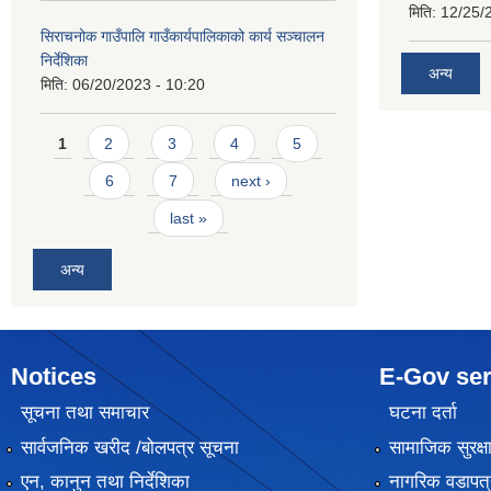
मिति:
12/25/
सिराचनोक गाउँपालि गाउँकार्यपालिकाको कार्य सञ्चालन
निर्देशिका
अन्य
मिति:
06/20/2023 - 10:20
Pages
1
2
3
4
5
6
7
next ›
last »
अन्य
Notices
E-Gov ser
सूचना तथा समाचार
घटना दर्ता
सार्वजनिक खरीद /बोलपत्र सूचना
सामाजिक सुरक्ष
एन, कानुन तथा निर्देशिका
नागरिक वडापत्