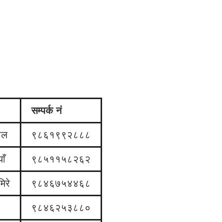
सम्पर्क नं
ाल
९८६१९९२८८८
ाँ
९८५११५८२६२
िरे
९८४६७५४४६८
९८४६२५३८८०