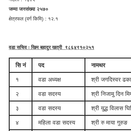
जम्मा जनसंख्या २५७०
क्षेत्रफल (वर्ग किमि) : १२.१
वडा सचिव ः खिम बहादुर खत्री ९८६४९१०२५१
सि नं
पद
नामथर
१
वडा अध्यक्ष
श्री जगदिस्वर ढक
२
वडा सदस्य
श्री निजामु दिन मिय
३
वडा सदस्य
श्री युद्ध विलास घिम
४
महिला वडा सदस्य
श्री रु माया गुरुङ