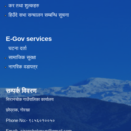
कर तथा शुल्कहरु
हिउँदे सभा सन्चालन सम्बन्धि सुचना
E-Gov services
घटना दर्ता
सामाजिक सुरक्षा
नागरिक वडापत्र
सम्पर्क विवरण
सिरानचोक गाउँपालिका कार्यालय
छाेप्राक, गाेरखा
Phone No:- ९८५६०१००५०
Email:-
siranchokmun@gmail.com
,