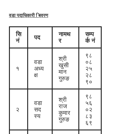
वडा पदाधिकारी िबवरण
सि
नामथ
सम्प
पद
नं
र
र्क नं
९८
श्री
वडा
०८
खुसी
१
अध्य
२५
मान
क्ष
२८
गुरुङ
९०
९८
श्री
वडा
५६
राज
२
सद
०२
कुमार
स्य
८३
गुरुङ
६९