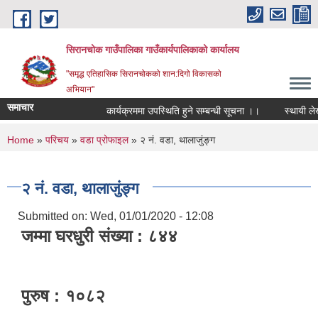
Skip to main content
सिरानचोक गाउँपालिका गाउँकार्यपालिकाको कार्यालय
"समृद्ध एतिहासिक सिरानचोकको शान:दिगो विकासको
अभियान"
समाचार
कार्यक्रममा उपस्थिति हुने सम्बन्धी सूचना ।।
स्थायी लेखा न
You are here
Home
»
परिचय
»
वडा प्रोफाइल
» २ नं. वडा, थालाजुंङ्ग
२ नं. वडा, थालाजुंङ्ग
Submitted on:
Wed, 01/01/2020 - 12:08
जम्मा घरधुरी संख्या : ८४४
पुरुष : १०८२