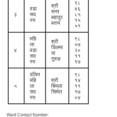
९८
श्री
वडा
४६
सन्त
३
सद
८५
बहादुर
स्य
१५
बराम
५१
महि
९८
श्री
ला
०७
डिलमा
४
वडा
२०
या
सद
११
गुरुङ
स्य
९७
दलित
९८
महि
श्री
१४
५
ला
बिमला
११
सद
सिर्मल
१७
स्य
०४
Ward Contact Number: