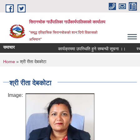
Skip to main content
सिरानचोक गाउँपालिका गाउँकार्यपालिकाको कार्यालय
"समृद्ध एतिहासिक सिरानचोकको शान:दिगो विकासको
अभियान"
समाचार
कार्यक्रममा उपस्थिति हुने सम्बन्धी सूचना ।।
स्थाय
You are here
Home
» श्री रीता देबकोटा
श्री रीता देबकोटा
Image: