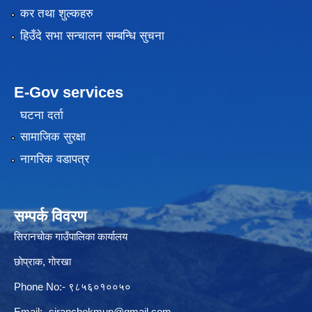
कर तथा शुल्कहरु
हिउँदे सभा सन्चालन सम्बन्धि सुचना
E-Gov services
घटना दर्ता
सामाजिक सुरक्षा
नागरिक वडापत्र
सम्पर्क विवरण
सिरानचोक गाउँपालिका कार्यालय
छाेप्राक, गाेरखा
Phone No:- ९८५६०१००५०
Email:-
siranchokmun@gmail.com
,