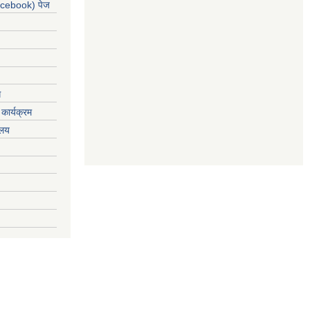
acebook) पेज
ग
कार्यक्रम
यलय