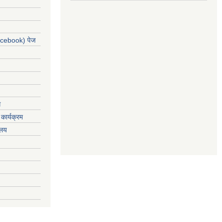
acebook) पेज
ग
कार्यक्रम
यलय