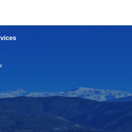
vices
ा
र